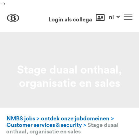
-->
nl
Login als collega
Stage duaal onthaal,
organisatie en sales
NMBS jobs
>
ontdek onze jobdomeinen
>
Customer services & security
>
Stage duaal
onthaal, organisatie en sales