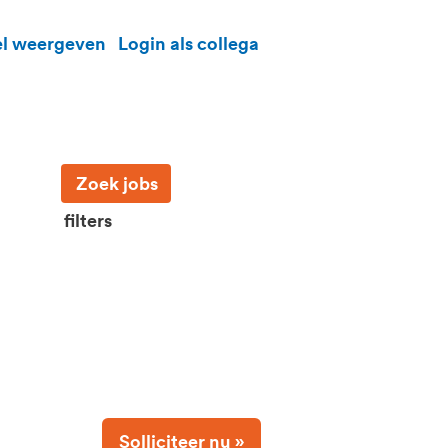
el weergeven
Login als collega
filters
Solliciteer nu »