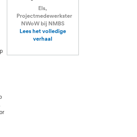
constructies, waa
Els,
we eveneens onz
Projectmedewerkster
tanden in kunne
NWoW bij NMBS
zetten.”
Lees het volledige
verhaal
Lieselotte & Brech
ingenieurs
op
bouwkunde bij
NMBS
Lees het volledig
verhaal
p
.
or