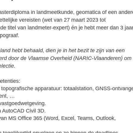
asterdiploma in landmeetkunde, geomatica of een ander
ettelijke vereisten (wet van 27 maart 2023 tot
e titel van landmeter-expert) én je hebt meer dan 3 jaa
opograaf.
nland hebt behaald, dien je in het bezit te zijn van een
everd door de Vlaamse Overheid (NARIC-Vlaanderen) om
lectie.
etenties:
opografische apparatuur: totaalstation, GNSS-ontvange
ent, …
 vastgoedwetgeving.
n AutoCAD Civil 3D.
van MS Office 365 (Word, Excel, Teams, Outlook,