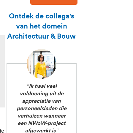
Ontdek de collega's
van het domein
Architectuur & Bouw
“Ik haal veel
“De meeste werk
voldoening uit de
verlopen gefaseer
appreciatie van
want het
personeelsleden die
treinverkeer ma
verhuizen wanneer
niet gehinderd
een NWoW-project
worden. Dat vraa
afgewerkt is”
ook om tijdelijke
de