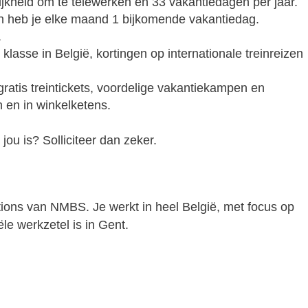
jkheid om te telewerken en 33 vakantiedagen per jaar.
n heb je elke maand 1 bijkomende vakantiedag.
.
lasse in België, kortingen op internationale treinreizen
gratis treintickets, voordelige vakantiekampen en
n en in winkelketens.
 jou is? Solliciteer dan zeker.
ations van NMBS. Je werkt in heel België, met focus op
ële werkzetel is in Gent.